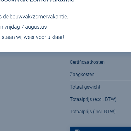
*De werktekening hiervan kan wor
** minimale lengte afname van to
dens de bouwvak/zomervakantie.
Certificaat 2.2
/m vrijdag 7 augustus
taan wij weer voor u klaar!
Materiaalkosten
Certificaatkosten
Zaagkosten
Totaal gewicht
Totaalprijs (excl. BTW)
Totaalprijs (incl. BTW)