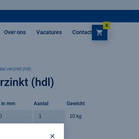
0
Over ons
Vacatures
Contact
Winkelmand
al verzinkt (hdl)
zinkt (hdl)
 in mm
Aantal
Gewicht