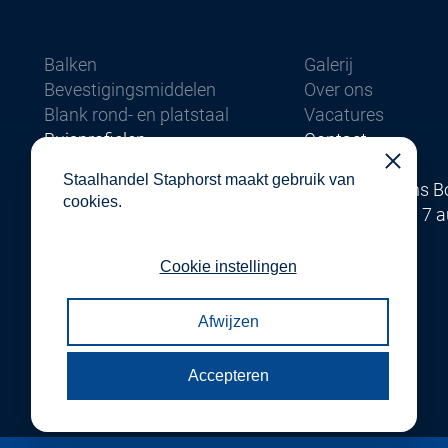
Balken
Galerij
Bevestigingsmiddelen
Over ons
Blank rond- en platstaal
Vacatures
Buisprofielen
Contact
Hoekstaal
-
Close
Staalhandel Staphorst maakt gebruik van
Kokerprofielen
Gesloten tijdens 
cookies.
Koudgewalste profielen
Van 17 juli t/m 7 
Lasbochten en Lasbodems
Platstaal
Cookie instellingen
Rond- Vierkant + T-Staal
Stalen platen
Afwijzen
Accepteren