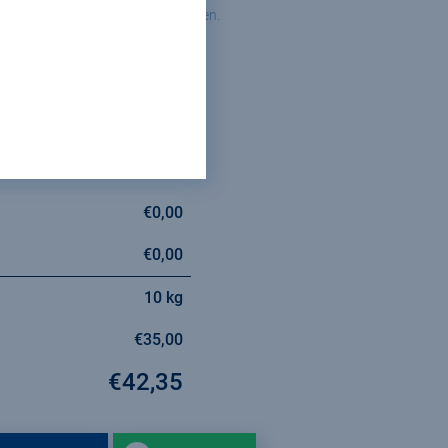
den geüpload tijdens het afrekenen.
epassing.
€35,00
€0,00
€0,00
10 kg
€35,00
€42,35