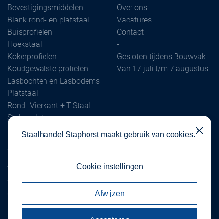
Bevestigingsmiddelen
Over ons
Blank rond- en platstaal
Vacatures
Buisprofielen
Contact
Hoekstaal
-
Kokerprofielen
Gesloten tijdens Bouwvak
Koudgewalste profielen
Van 17 juli t/m 7 augustus
Lasbochten en Lasbodems
Platstaal
Rond- Vierkant + T-Staal
Stalen platen
Close
Staalhandel Staphorst maakt gebruik van cookies.
Staalhandel Staphorst B.V.
Industrieweg 36
Cookie instellingen
7951 TA Staphorst
verkoop@staalhandelstaphorst.nl
Afwijzen
0522 46 17 00