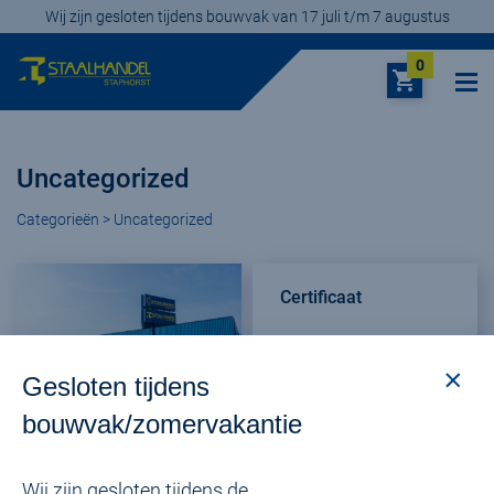
Wij zijn gesloten tijdens bouwvak van 17 juli t/m 7 augustus
0
Winkelma
Uncategorized
Categorieën
> Uncategorized
Certificaat
Gesloten tijdens
bouwvak/zomervakantie
Betonstaal Geribt
Zaagkosten
Wij zijn gesloten tijdens de